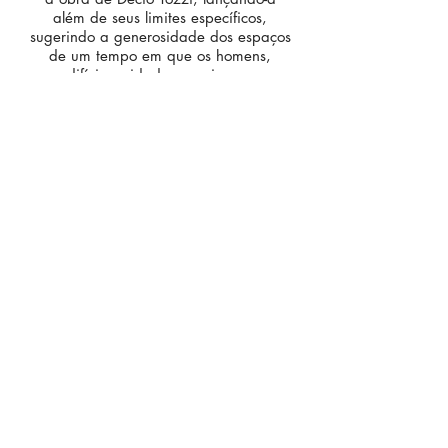
além de seus limites específicos,
sugerindo a generosidade dos espaços
de um tempo em que os homens,
edifícios, cidades e paisagens
conviverão harmoniosamente.
arquiteto Eduardo Fontes Hotz
Critical vision/poetical creation permeate
the work of Decio Tozzi
projecting it beyond its specific limits,
suggesting the generosity of
spaces of a time when men, buildings,
cities and landscapes will live
harmoniously together.
architect Eduardo Fontes Hotz
Na Escola Técnica de Santos a luz
penetra lá em cima, pelo alto, e depois
vem se refletindo por entre duas paredes
de concreto, atravessa todo um
andar, e, finalmente, alcança o plano de